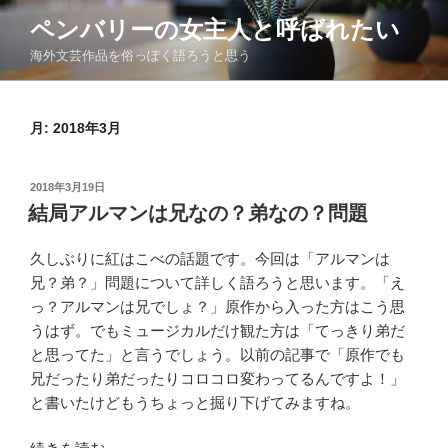
コ
ペンバリーの女主人と呼ばれたい
ン
海外文芸作品を俗っぽく語ろうと思う
テ
ン
ツ
月:
2018年3月
へ
ス
キ
投
2018年3月19日
ッ
稿
結局アルマンは兄なの？弟なの？問題
日:
プ
久しぶりに紅はこべの話題です。今回は「アルマンは
兄？弟？」問題について詳しく語ろうと思います。「え
っ？アルマンは兄でしょ？」原作から入った方はこう思
うはず。でもミュージカルだけ観た方は「てっきり弟だ
と思ってた」と言うでしょう。以前の記事で「原作でも
兄だったり弟だったりコロコロ変わってるんですよ！」
と書いたけどもうちょっと掘り下げてみますね。
“結