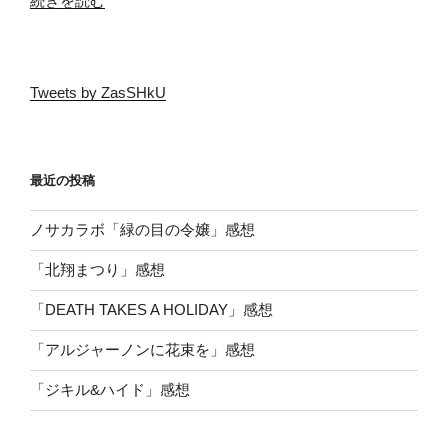
続きを読む
局
ア
ル
Tweets by ZasSHkU
マ
ン
は
兄
最近の投稿
な
の？
ノサカラボ「緑の目の令嬢」感想
弟
な
「北翔まつり」感想
の？
「DEATH TAKES A HOLIDAY」感想
問
題”
「アルジャーノンに花束を」感想
の
「ジキル&ハイド」感想