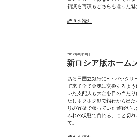
由”
初演も再演もどちらも違った魅
の
“宝
続きを読む
塚
版
「ス
カ
投
2017年6月16日
ー
稿
新ロシア版ホームズ 
日:
レ
ッ
ある日国立銀行にE・バックリ
ト
て来て全て金塊に交換するよう
ピ
いた支配人も大金を目の当たり
ン
たしホクホク顔で銀行から出た
パ
りの容疑で張っていた警察だっ
ー
みれの状態で倒れる。こと切れ
ネ
て。
ル」
（追