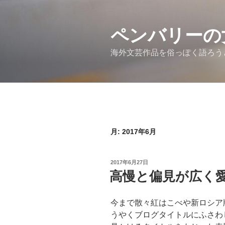
コ
ン
テ
ペンバリーの
ン
海外文芸作品を俗っぽく語ろう
ツ
へ
ス
キ
ッ
プ
月:
2017年6月
投
2017年6月27日
稿
高慢と偏見が広く
日:
今まで散々紅はこべや新ロシア
うやくブログタイトルにふさわ