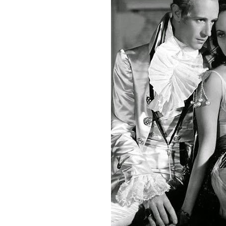
「ピ
グ
マ
リ
オ
ン」”
の