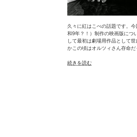
久々に紅はこべの話題です。今回
和9年？！）制作の映画版につ
して最初は劇場用作品として世
かこの頃はオルツィさん存命だ
“1934
続きを読む
年
版
「紅
は
こ
べ」
（追
記
あ
り）”