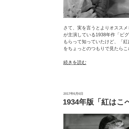
さて、実を言うとよりオススメ
が主演している1938年作「ピ
もらって知っていたけど、「紅
をちょっとのつもりで見たらこ
“「紅
続きを読む
は
こ
べ」
か
投
2017年6月6日
ー
稿
1934年版「紅は
日:
ら
ー
の
ー