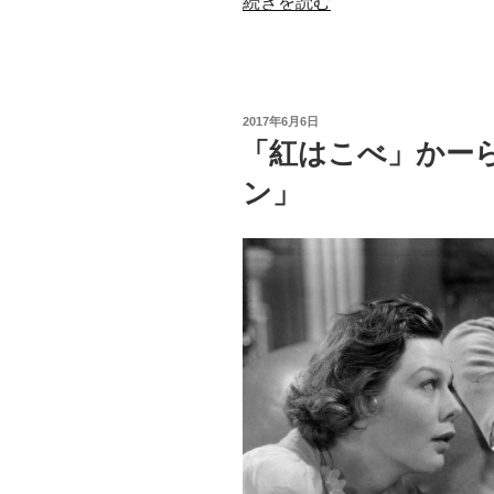
“新
続きを読む
記
ロ
あ
シ
り）”
ア
の
版
投
2017年6月6日
ホ
稿
「紅はこべ」かー
日:
ー
ン」
ム
ズ
#6
裏
切
り”
の