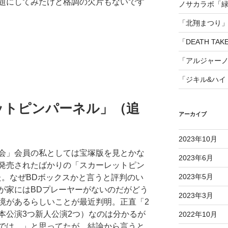
題にしてみたけど格調の欠片もないです
ノサカラボ「
「北翔まつり
「DEATH TAK
「アルジャー
「ジキル&ハイ
ットピンパーネル」（追
アーカイブ
2023年10月
会」会員の私としては宝塚版を見とかな
2023年6月
発売されたばかりの「スカーレットピン
2023年5月
た。なぜBDボックスかと言うと評判のい
が家にはBDプレーヤーがないのだがどう
2023年3月
境があるらしいことが最近判明。正直「2
本公演3つ新人公演2つ）なのは分かるが
2022年10月
では…」と思ってたが、結論から言うと