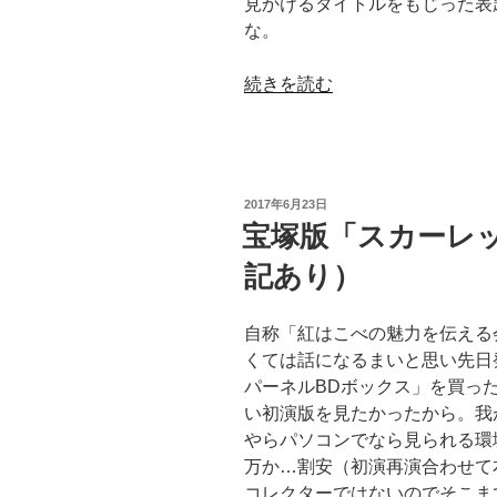
見かけるタイトルをもじった表
な。
“高
続きを読む
慢
と
偏
見
投
2017年6月23日
が
稿
宝塚版「スカーレ
日:
広
記あり）
く
愛
さ
自称「紅はこべの魅力を伝える
れ
くては話になるまいと思い先日
る
パーネルBDボックス」を買っ
4
い初演版を見たかったから。我
つ
やらパソコンでなら見られる環
の
万か…割安（初演再演合わせて
理
コレクターではないのでそこま