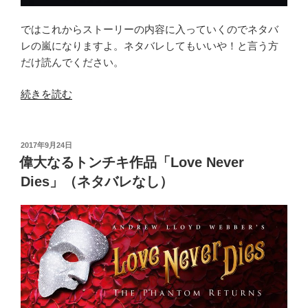
注
意！）”
ではこれからストーリーの内容に入っていくのでネタバ
の
レの嵐になりますよ。ネタバレしてもいいや！と言う方
だけ読んでください。
“偉
続きを読む
大
な
る
投
2017年9月24日
稿
ト
偉大なるトンチキ作品「Love Never
日:
ン
Dies」（ネタバレなし）
チ
キ
作
品
「Love
Never
Dies」
（ネ