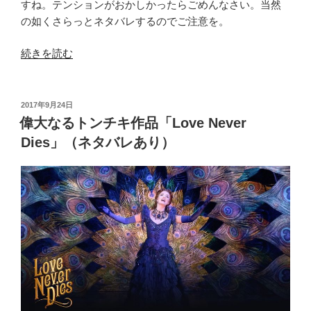
すね。テンションがおかしかったらごめんなさい。当然
の如くさらっとネタバレするのでご注意を。
“「パ
続きを読む
ジ
ャ
マ
投
2017年9月24日
稿
ゲ
偉大なるトンチキ作品「Love Never
日:
ー
Dies」（ネタバレあり）
ム」
観
て
き
た
よ！
（ネ
タ
バ
レ