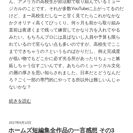
ん、アメリカの高校生が部活動で取り組んでいるミュー
ジカルのことです。それが多数YouTubeに上がってるのだ
けど、まー高校生だしなーと甘く見てたらこれがなかな
かクオリティ高くてびっくり。何ヶ月も前から取り組み
直前は夜遅くまで残って練習してかなり力を入れてやる
みたい。もちろんプロには及ばないし人員や予算も限ら
れているので至らない点も多いのですが、高校生でここ
までできちゃうの？というものばかりだし、例え完成度
が低い物でもどこかに必ず光る所があったりちょっと嫉
妬しちゃう位すごいんです。あちらのミュージカル文化
の層の厚さを思い知らされました。日本だとどうなんだ
ろ？ごく一部の専門的にやってる所以外は難しいんじゃ
ないかな？
“バ
続きを読む
イ
バ
イ
投
2017年9月12日
稿
バ
ホームズ短編集全作品の一言感想 その3