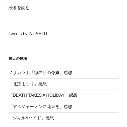
“ホ
続きを読む
ー
ム
ズ
Tweets by ZasSHkU
短
編
集
全
最近の投稿
作
品
ノサカラボ「緑の目の令嬢」感想
の
一
「北翔まつり」感想
言
「DEATH TAKES A HOLIDAY」感想
感
想
「アルジャーノンに花束を」感想
そ
の
「ジキル&ハイド」感想
2”