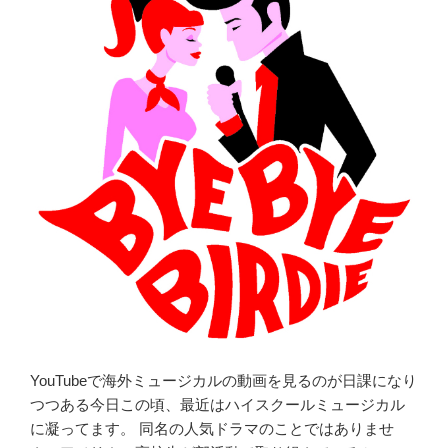
周
年
記
念
公
演
in
London
プ
ラ
ス
α”
の
YouTubeで海外ミュージカルの動画を見るのが日課になり
つつある今日この頃、最近はハイスクールミュージカル
に凝ってます。 同名の人気ドラマのことではありませ