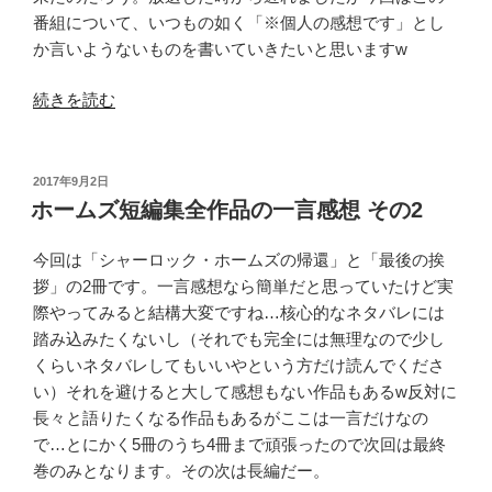
一
番組について、いつもの如く「※個人の感想です」とし
言
か言いようないものを書いていきたいと思いますw
感
“100
想
続きを読む
分
そ
de
の
名
3”
投
2017年9月2日
稿
著
の
ホームズ短編集全作品の一言感想 その2
日:
「高
慢
今回は「シャーロック・ホームズの帰還」と「最後の挨
と
拶」の2冊です。一言感想なら簡単だと思っていたけど実
偏
際やってみると結構大変ですね…核心的なネタバレには
見」”
踏み込みたくないし（それでも完全には無理なので少し
の
くらいネタバレしてもいいやという方だけ読んでくださ
い）それを避けると大して感想もない作品もあるw反対に
長々と語りたくなる作品もあるがここは一言だけなの
で…とにかく5冊のうち4冊まで頑張ったので次回は最終
巻のみとなります。その次は長編だー。