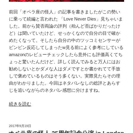
タ
前回「オペラ座の怪人」の記事を書きましたがこの勢い
バ
に乗って続編と言われた 「Love Never Dies」見ちゃいま
レ
した。前から賛否両論の評判（殆んど否ばかりだったけ
あ
ど）は聞いていたけど、せっかくなので自分の目で確か
り）”
めたくなって。そしたら自分の中のツッコミセンサーが
の
ビンビン反応してしまったw見る前によく参考にしている
amazonのレビューチェックしたら意外にも評価高くてち
ょっと驚いたんだけど、詳しく読んでみると万人にはお
勧めしないとかダメな人はダメですとか書かれてて手放
しで褒めているものはそう多くない。実際見たらその理
由がわかりました。今回はネタバレなしの総評とあらす
じを追いながらのネタバレ感想に分けますね。
“偉
続きを読む
大
な
る
投
2017年9月19日
稿
ト