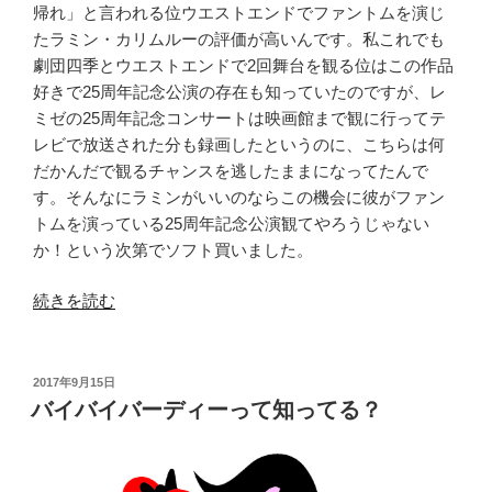
帰れ」と言われる位ウエストエンドでファントムを演じ
たラミン・カリムルーの評価が高いんです。私これでも
劇団四季とウエストエンドで2回舞台を観る位はこの作品
好きで25周年記念公演の存在も知っていたのですが、レ
ミゼの25周年記念コンサートは映画館まで観に行ってテ
レビで放送された分も録画したというのに、こちらは何
だかんだで観るチャンスを逃したままになってたんで
す。そんなにラミンがいいのならこの機会に彼がファン
トムを演っている25周年記念公演観てやろうじゃない
か！という次第でソフト買いました。
“オ
続きを読む
ペ
ラ
座
投
2017年9月15日
稿
の
バイバイバーディーって知ってる？
日:
怪
人
25