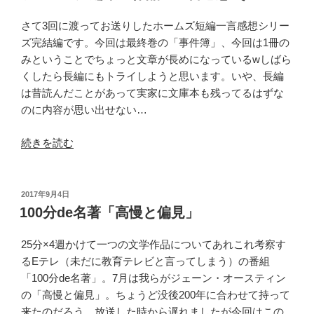
日:
ー
デ
さて3回に渡ってお送りしたホームズ短編一言感想シリー
ィ
ズ完結編です。今回は最終巻の「事件簿」、今回は1冊の
ー
みということでちょっと文章が長めになっているwしばら
っ
くしたら長編にもトライしようと思います。いや、長編
て
は昔読んだことがあって実家に文庫本も残ってるはずな
知
のに内容が思い出せない…
っ
“ホ
て
続きを読む
ー
る？”
ム
の
ズ
投
2017年9月4日
稿
短
100分de名著「高慢と偏見」
日:
編
集
25分×4週かけて一つの文学作品についてあれこれ考察す
全
るEテレ（未だに教育テレビと言ってしまう）の番組
作
「100分de名著」。7月は我らがジェーン・オースティン
品
の「高慢と偏見」。ちょうど没後200年に合わせて持って
の
来たのだろう。放送した時から遅れましたが今回はこの