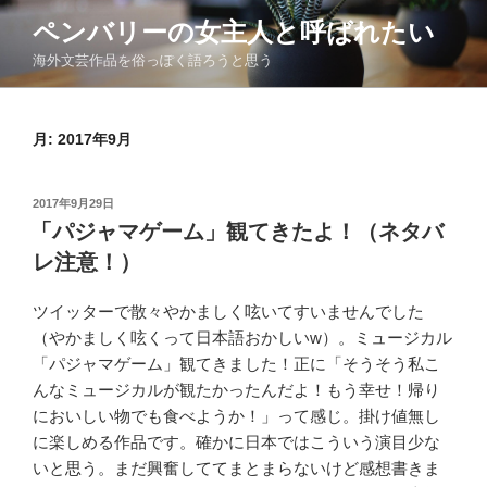
コ
ペンバリーの女主人と呼ばれたい
ン
海外文芸作品を俗っぽく語ろうと思う
テ
ン
ツ
月:
2017年9月
へ
ス
キ
投
2017年9月29日
ッ
稿
「パジャマゲーム」観てきたよ！（ネタバ
日:
プ
レ注意！）
ツイッターで散々やかましく呟いてすいませんでした
（やかましく呟くって日本語おかしいw）。ミュージカル
「パジャマゲーム」観てきました！正に「そうそう私こ
んなミュージカルが観たかったんだよ！もう幸せ！帰り
においしい物でも食べようか！」って感じ。掛け値無し
に楽しめる作品です。確かに日本ではこういう演目少な
いと思う。まだ興奮しててまとまらないけど感想書きま