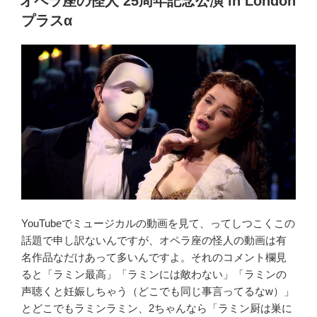
オペラ座の怪人 25周年記念公演 in London
日:
ン
プラスα
チ
キ
作
品
「Love
Never
Dies」
（ネ
タ
バ
レ
な
YouTubeでミュージカルの動画を見て、ってしつこくこの
し）”
話題で申し訳ないんですが、オペラ座の怪人の動画は有
の
名作品なだけあって多いんですよ。それのコメント欄見
ると「ラミン最高」「ラミンには敵わない」「ラミンの
声聴くと妊娠しちゃう（どこでも同じ事言ってるなw）」
とどこでもラミンラミン、2ちゃんなら「ラミン厨は巣に