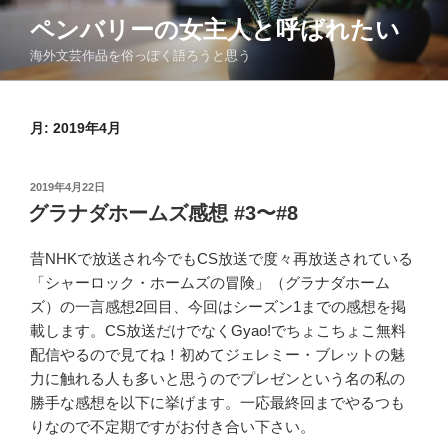
コ
ペンバリーの女主人と呼ばれたい
ン
海外文芸作品を俗っぽく語ろうと思う
テ
ン
ツ
月:
2019年4月
へ
ス
キ
投
2019年4月22日
ッ
稿
グラナダホームズ感想 #3〜#8
日:
プ
昔NHKで放送され今でもCS放送で度々再放送されている
「シャーロック・ホームズの冒険」（グラナダホーム
ズ）の一言感想2回目、今回はシーズン1までの感想を掲
載します。CS放送だけでなくGyao!でちょこちょこ無料
配信やるので見てね！初めてジェレミー・ブレットの魅
力に触れる人も多いと思うのでプレゼンという名の私の
勝手な感想を以下に挙げます。一応最終回までやるつも
りなので不定期ですがお付き合い下さい。