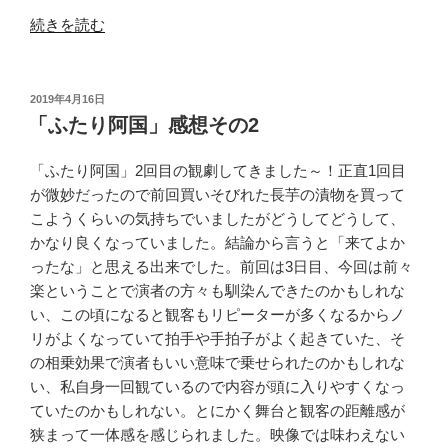
“グ
続きを読む
ラ
ナ
ダ
投
2019年4月16日
稿
ホ
「ふたり阿国」感想その2
日:
ー
ム
「ふたり阿国」2回目の観劇してきました～！正直1回目
ズ
が微妙だったので前回買いそびれた長芋の漬物を買って
感
こようくらいの気持ちでいましたがどうしてどうして、
想
かなり良くなっていました。結論から言うと「来てよか
#3〜
ったな」と思える出来でした。前回は3日目、今回は前々
#8”
楽ということで演者の方々も馴染んできたのかもしれな
の
い、この頃になると観客もリピーターが多くなるからノ
リがよくなっていて拍手や手拍子がよく起きていた、そ
の相乗効果で演者もいい意味で乗せられたのかもしれな
い、私自身一回観ているので内容が頭に入りやすくなっ
ていたのかもしれない。とにかく舞台と観客の距離感が
狭まって一体感を感じられました。映像では味わえない