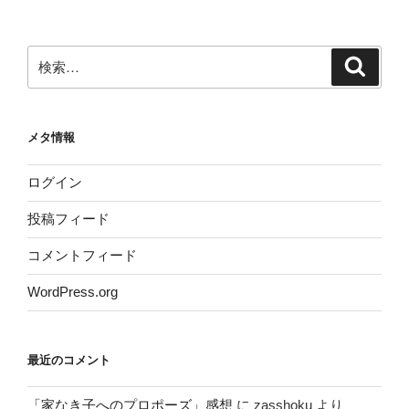
検
検
索
索:
メタ情報
ログイン
投稿フィード
コメントフィード
WordPress.org
最近のコメント
「家なき子へのプロポーズ」感想
に
zasshoku
より