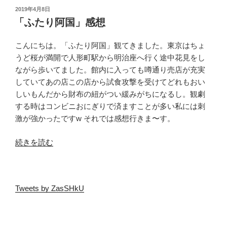
ダ
投
2019年4月8日
稿
ホ
「ふたり阿国」感想
日:
ー
ム
こんにちは。「ふたり阿国」観てきました。東京はちょ
ズ
うど桜が満開で人形町駅から明治座へ行く途中花見をし
感
ながら歩いてました。館内に入っても噂通り売店が充実
想
していてあの店この店から試食攻撃を受けてどれもおい
#1、
しいもんだから財布の紐がつい緩みがちになるし。観劇
#2”
する時はコンビニおにぎりで済ますことが多い私には刺
の
激が強かったですw それでは感想行きま〜す。
“「ふ
続きを読む
た
り
阿
Tweets by ZasSHkU
国」
感
想”
の