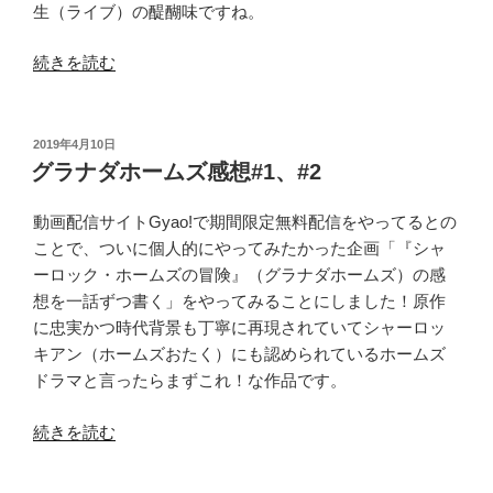
生（ライブ）の醍醐味ですね。
“「ふ
続きを読む
た
り
阿
投
2019年4月10日
稿
国」
グラナダホームズ感想#1、#2
日:
感
想
動画配信サイトGyao!で期間限定無料配信をやってるとの
そ
ことで、ついに個人的にやってみたかった企画「『シャ
の
ーロック・ホームズの冒険』（グラナダホームズ）の感
2”
想を一話ずつ書く」をやってみることにしました！原作
の
に忠実かつ時代背景も丁寧に再現されていてシャーロッ
キアン（ホームズおたく）にも認められているホームズ
ドラマと言ったらまずこれ！な作品です。
“グ
続きを読む
ラ
ナ