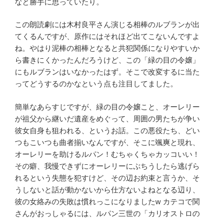
なと勝手に思っていたり。
この朗読劇には木村良平さん演じる相棒のルブランが出
てくるんですが、原作にはそれほど出てこないんですよ
ね。やはり泥棒の相棒となると共犯関係になりやすいか
ら書きにくかったんだろうけど、この「緑の目の令嬢」
にもルブランはいなかったはず。そこで改変するに当た
ってどうするのかなという点も注目してました。
簡単なあらすじですが、緑の目の令嬢こと、オーレリー
が祖父から継いだ遺産をめぐって、周囲の男たちが争い
彼女自身も狙われる、というお話。この悪役たち、どい
つもこいつも曲者揃いなんですが、そこに颯爽と現れ、
オーレリーを助けるルパン！むちゃくちゃカッコいい！
その癖、我慢できずにオーレリーにぶちうしたら逃げら
れるという失態を犯すけど、その辺お約束と言うか、そ
うしないと話が動かないから仕方ないよねとなる辺り、
彼の女絡みの失敗は慣れっこになりました
w
カテコで関
さんがおっしゃるには、ルパン三世の「カリオストロの