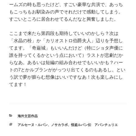
ームズの時も思ったけど、すごい豪華な共演で、あっち
もこっちもお馴染みの声でそれだけで感動してしまう。
すごいところに居合わせてるんだなと興奮しました。
ここまで来たら第四段も期待していいのかしら？次は
「水晶の栓」か「カリオストロ伯爵夫人」辺りを予想し
てます。「奇巌城」もいいんだけど（特にショタ声優に
誰を持ってくるかという点において）ラストが悲劇だか
らなあ。あるいは短編の組み合わせでもいいかも？ハー
トの
7
とかルブランががっつり出てくるのもあるし。とい
う訳で夢が膨らむ想像はいいですなあ！次も楽しみにし
てます！
カ
海外文芸作品
テ
タ
アルセーヌ・ルパン
、
ノサカラボ
、
怪盗ルパン伝 アバンチュリエ
ゴ
グ
リ