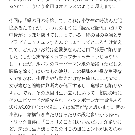
るので、こういう企画はオアシスのように思えます。
今回は「緑の目の令嬢」で、これは小学生の時読んだ記
憶あるんですが、いつものように「読んだ記憶」だけで
中身がすっぽり抜けてしまっている
…
緑の目の令嬢とラ
ブラブチュッチュッするんでしょ〜ってところだけ覚え
てて、どんだけお前は恋愛脳なんだと自己嫌悪に陥りま
した（しかも実際余りラブラブチュッチュッじゃない
し
…
）ただ、ルパンのスーパーマン級の活躍（ただし女
関係を除く）はいつもの通り。この括弧の中身が重要な
んですがね。推理力や行動力だけなら俺
TUEEE
なのに、
女が絡むと途端に判断力が低下するし、危機にも陥りや
すい。でも、その原因は生い立ちにあって、初期の頃に
そのエピソードが紹介され、バックボーンが一貫性ある
辺りが
100
年前の小説にしては誠実だなと思います。昔の
小説は、結構行き当たりばったりの設定多いからね〜。
トリック自体は「こまけえことはいいんだよ」が多いけ
ど、未だに生き残ってるのはこの辺にヒントがあるのか