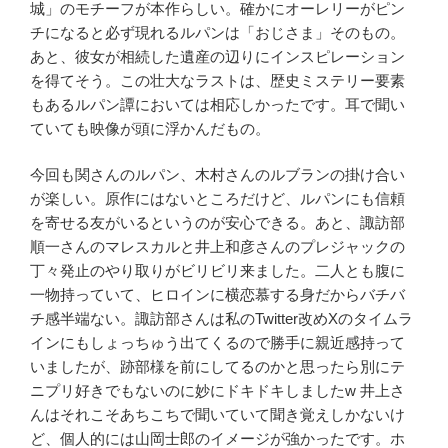
城」のモチーフが本作らしい。確かにオーレリーがピン
チになると必ず現れるルパンは「おじさま」そのもの。
あと、彼女が相続した遺産の辺りにインスピレーション
を得てそう。この壮大なラストは、歴史ミステリー要素
もあるルパン譚においては相応しかったです。耳で聞い
ていても映像が頭に浮かんだもの。
今回も関さんのルパン、木村さんのルブランの掛け合い
が楽しい。原作にはないところだけど、ルパンにも信頼
を寄せる友がいるというのが安心できる。あと、諏訪部
順一さんのマレスカルと井上和彦さんのプレジャックの
丁々発止のやり取りがビリビリ来ました。二人とも腹に
一物持っていて、ヒロインに横恋慕する身だからバチバ
チ感半端ない。諏訪部さんは私の
Twitter
改め
X
のタイムラ
インにもしょっちゅう出てくるので勝手に親近感持って
いましたが、跡部様を前にしてるのかと思ったら別にテ
ニプリ好きでもないのに妙にドキドキしました
w
井上さ
んはそれこそあちこちで聞いていて聞き覚えしかないけ
ど、個人的には山岡士郎のイメージが強かったです。ホ