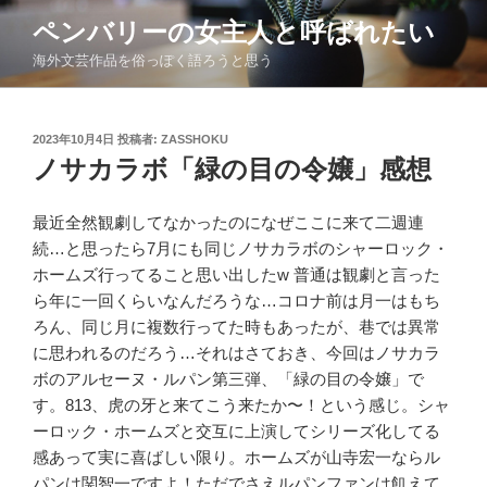
コ
ペンバリーの女主人と呼ばれたい
ン
海外文芸作品を俗っぽく語ろうと思う
テ
ン
ツ
投
2023年10月4日
投稿者:
ZASSHOKU
へ
稿
ノサカラボ「緑の目の令嬢」感想
ス
日:
キ
ッ
最近全然観劇してなかったのになぜここに来て二週連
プ
続
…
と思ったら
7
月にも同じノサカラボのシャーロック・
ホームズ行ってること思い出した
w
普通は観劇と言った
ら年に一回くらいなんだろうな
…
コロナ前は月一はもち
ろん、同じ月に複数行ってた時もあったが、巷では異常
に思われるのだろう
…
それはさておき、今回はノサカラ
ボのアルセーヌ・ルパン第三弾、「緑の目の令嬢」で
す。
813
、虎の牙と来てこう来たか〜！という感じ。シャ
ーロック・ホームズと交互に上演してシリーズ化してる
感あって実に喜ばしい限り。ホームズが山寺宏一ならル
パンは関智一ですよ！ただでさえルパンファンは飢えて