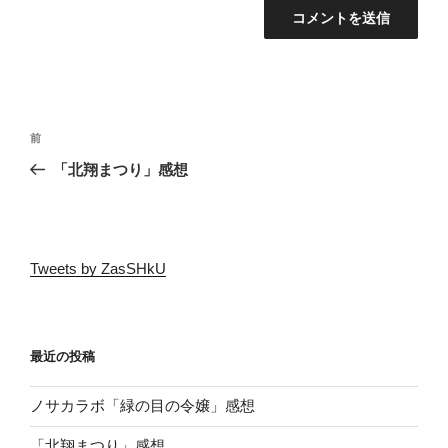
投
前
前
稿
の
「北翔まつり」感想
ナ
投
ビ
稿
ゲ
ー
Tweets by ZasSHkU
シ
ョ
ン
最近の投稿
ノサカラボ「緑の目の令嬢」感想
「北翔まつり」感想