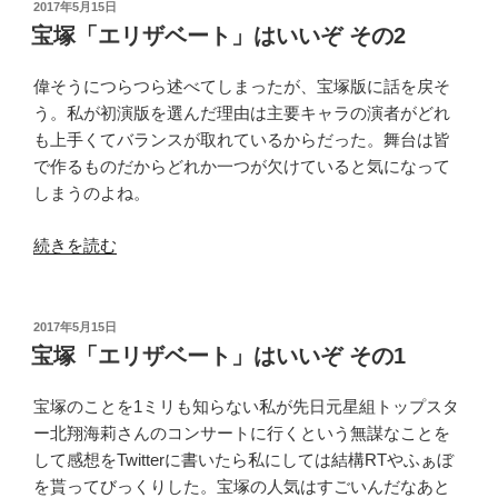
う
投
2017年5月15日
稿
そ
宝塚「エリザベート」はいいぞ その2
日:
う
じ
偉そうにつらつら述べてしまったが、宝塚版に話を戻そ
ゃ
う。私が初演版を選んだ理由は主要キャラの演者がどれ
な
も上手くてバランスが取れているからだった。舞台は皆
い！
で作るものだからどれか一つが欠けていると気になって
「美
しまうのよね。
女
“宝
と
続きを読む
塚
野
「エ
獣」”
リ
の
投
2017年5月15日
稿
ザ
宝塚「エリザベート」はいいぞ その1
日:
ベ
ー
宝塚のことを1ミリも知らない私が先日元星組トップスタ
ト」
ー北翔海莉さんのコンサートに行くという無謀なことを
は
して感想をTwitterに書いたら私にしては結構RTやふぁぼ
い
を貰ってびっくりした。宝塚の人気はすごいんだなあと