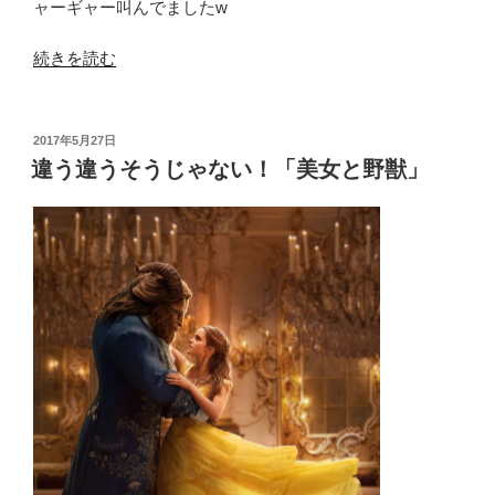
ャーギャー叫んでましたw
“新
続きを読む
ロ
シ
ア
投
2017年5月27日
稿
版
違う違うそうじゃない！「美女と野獣」
日:
ホ
ー
ム
ズ
#5
マ
ス
グ
レ
ー
ヴ
家