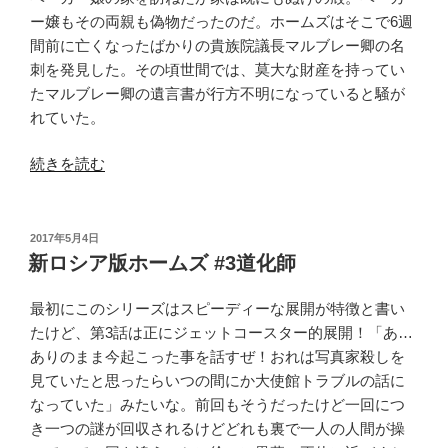
ー嬢もその両親も偽物だったのだ。ホームズはそこで6週
間前に亡くなったばかりの貴族院議長マルブレー卿の名
刺を発見した。その頃世間では、莫大な財産を持ってい
たマルブレー卿の遺言書が行方不明になっていると騒が
れていた。
“新
続きを読む
ロ
シ
ア
投
2017年5月4日
稿
版
新ロシア版ホームズ #3道化師
日:
ホ
ー
最初にこのシリーズはスピーディーな展開が特徴と書い
ム
たけど、第3話は正にジェットコースター的展開！「あ…
ズ
ありのまま今起こった事を話すぜ！おれは写真家殺しを
#4
見ていたと思ったらいつの間にか大使館トラブルの話に
マ
なっていた」みたいな。前回もそうだったけど一回につ
ル
き一つの謎が回収されるけどどれも裏で一人の人間が操