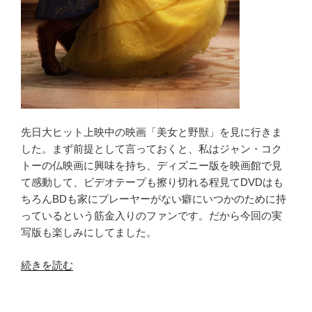
の
儀
式”
の
先日大ヒット上映中の映画「美女と野獣」を見に行きま
した。まず前提として言っておくと、私はジャン・コク
トーの仏映画に興味を持ち、ディズニー版を映画館で見
て感動して、ビデオテープも擦り切れる程見てDVDはも
ちろんBDも家にプレーヤーがない癖にいつかのために持
っているという筋金入りのファンです。だから今回の実
写版も楽しみにしてました。
“違
続きを読む
う
違