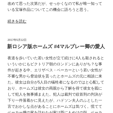
い
改めて思った次第だが、せっかくなので私が唯一知って
ぞ
いる宝塚作品についてこの機会に語ろうと思う。
そ
“宝
の
続きを読む
塚
2”
「エ
の
リ
投
2017年5月12日
稿
ザ
新ロシア版ホームズ #4マルブレー卿の愛人
日:
ベ
ー
夜道を歩いていた若い女性が立て続けに4人も殺されると
ト」
いういかにもビクトリア朝のロンドンにありがち？な事
は
件が起きる中、エリザベス・ベーカーという若い女性が
い
不審な男から脅迫状を貰ったとホームズの元に相談に来
い
た。彼女は自分が5人目の犠牲者になるのではと心配して
ぞ
おり、ホームズは彼女の両親から了解を得て彼女を囮に
そ
して犯人を無事捕まえた。犯人は裁判で絞首刑の判決が
の
下り一件落着かに見えたが、ハドソン夫人のふとした一
1”
言でおかしな点があることにホームズは気づく。慌てて
の
ベーカー嬢の家を訪ねたが家は既にもぬけの殻。ベーカ