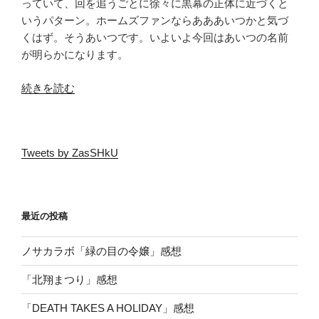
ブ
っていて、回を追うごとに徐々に黒幕の正体に近づくと
レ
いうパターン。ホームズファンならあああいつかと気づ
ー
くはず。そうあいつです。いよいよ今回はあいつの名前
卿
が明らかになります。
の
“新
愛
続きを読む
ロ
人”
シ
の
ア
Tweets by ZasSHkU
版
ホ
ー
ム
最近の投稿
ズ
#3
ノサカラボ「緑の目の令嬢」感想
道
化
「北翔まつり」感想
師”
「DEATH TAKES A HOLIDAY」感想
の