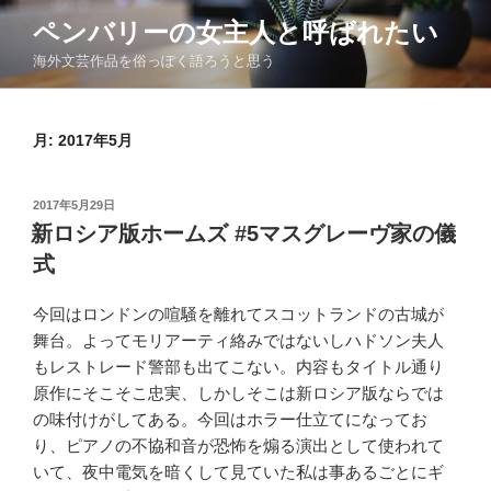
コ
ペンバリーの女主人と呼ばれたい
ン
海外文芸作品を俗っぽく語ろうと思う
テ
ン
ツ
月:
2017年5月
へ
ス
キ
投
2017年5月29日
ッ
稿
新ロシア版ホームズ #5マスグレーヴ家の儀
日:
プ
式
今回はロンドンの喧騒を離れてスコットランドの古城が
舞台。よってモリアーティ絡みではないしハドソン夫人
もレストレード警部も出てこない。内容もタイトル通り
原作にそこそこ忠実、しかしそこは新ロシア版ならでは
の味付けがしてある。今回はホラー仕立てになってお
り、ピアノの不協和音が恐怖を煽る演出として使われて
いて、夜中電気を暗くして見ていた私は事あるごとにギ