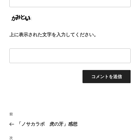
上に表示された文字を入力してください。
投
前
前
稿
の
「ノサカラボ 虎の牙」感想
ナ
投
ビ
稿
次
次