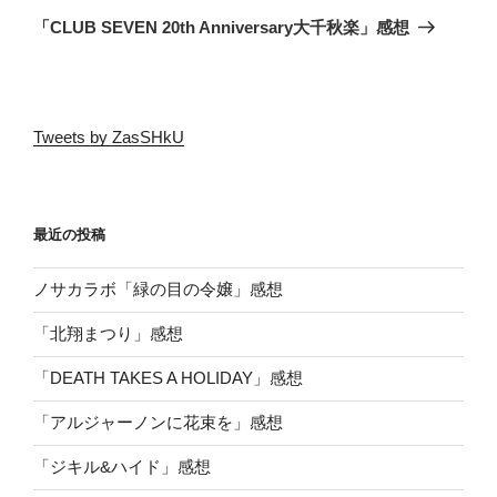
ゲ
の
「CLUB SEVEN 20th Anniversary大千秋楽」感想
投
ー
稿
シ
ョ
Tweets by ZasSHkU
ン
最近の投稿
ノサカラボ「緑の目の令嬢」感想
「北翔まつり」感想
「DEATH TAKES A HOLIDAY」感想
「アルジャーノンに花束を」感想
「ジキル&ハイド」感想