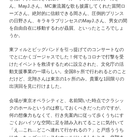
ん、
MayJ.
さん、
MC
兼流麗な歌も披露してくれた當間ロ
ーズさん。絶対的に信頼できる岡さん、圧倒的プリンス
の日野さん、キラキラプリンセスの
MayJ.
さん、男女の間
を自由自在に移動するわが贔屓、といったところでしょ
うか。
東フィルとビッグバンドを引っ提げてのコンサートなの
でとにかくゴージャスでした！何でもコロナで打撃を受
けたイベントを救済するために設立された、文化庁の活
動支援事業の一環らしい。全国
8
ヶ所で行われるとのこと
だけど、北翔さんは東京の
1
ヶ所のみ。貴重な
1
回限りの
出演回を見に行けました。
会場が東京オペラシティと、名前聞いた時点でクラシッ
クのホールというのは察しておくべきだったのですが、
何の想像力もなくて、行き先案内に従って歩くうちにす
ごくおハイソな空間に足を踏み入れてることに気付いて
「え
…
これ
…
どこへ連れて行かれるの？」と戸惑ううち