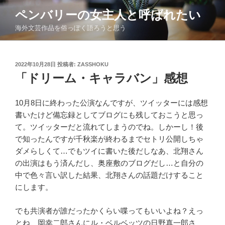
コ
ペンバリーの女主人と呼ばれたい
ン
海外文芸作品を俗っぽく語ろうと思う
テ
ン
ツ
投
2022年10月28日
投稿者:
ZASSHOKU
へ
稿
「ドリーム・キャラバン」感想
ス
日:
キ
ッ
10
月
8
日に終わった公演なんですが、ツイッターには感想
プ
書いたけど備忘録としてブログにも残しておこうと思っ
て。ツイッターだと流れてしまうのでね。しかーし！後
で知ったんですが千秋楽が終わるまでセトリ公開しちゃ
ダメらしくて
…
でもツイに書いた後だしなあ、北翔さん
の出演はもう済んだし、奥座敷のブログだし
…
と自分の
中で色々言い訳した結果、北翔さんの話題だけすること
にします。
でも共演者が誰だったかくらい喋ってもいいよね？えっ
とね、岡幸二郎さんにル・ベルベッツの日野真一郎さ