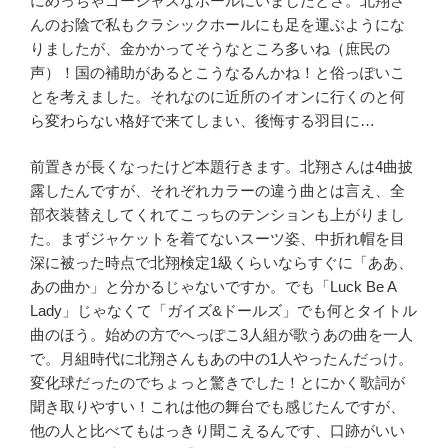
にめっちゃゴージャスなホールにいましたとさ。北翔さ
んのお陰で私もクラシックホールにも足を運ぶようにな
りましたが、金かかってそうなところ多いね（庶民の
声）！国の補助があるとこうなるんかね！と俗っぽいこ
とを考えました。それなのに近所のイオンに行くのと何
ら変わらない格好で来てしまい、後悔する羽目に
…
前置きが長くなったけど本題行きます。北翔さんは
4
曲披
露したんですが、それぞれカラーの違う曲とは言え、全
部衣装替えしてくれてこっちのテンションも上がりまし
た。まずジャケットを着てないスーツ姿、中折れ帽を目
深に被った時点で北翔検定
1
級くらいならすぐに「ああ、
あの曲か」と分かるじゃないですか。でも「
Luck Be A
Lady
」じゃなくて「ガイズ
&
ドールズ」でも何とタイトル
曲のほう。始めの方でへっぽこ
3
人組が歌うあの曲を一人
で。月組時代に北翔さんもあの中の
1
人やったんだっけ。
変化球だったのでちょっと驚きでした！とにかく歌詞が
聞き取りやすい！これは他の舞台でも感じたんですが、
他の人と比べてもはっきり聞こえるんです、口跡がいい