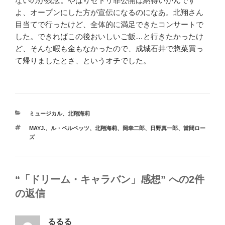
ないのが残念。やはりセトリ非公開は納得いかんです
よ、オープンにした方が宣伝になるのになあ。北翔さん
目当てで行ったけど、全体的に満足できたコンサートで
した。できればこの後おいしいご飯
…
と行きたかったけ
ど、そんな暇も金もなかったので、成城石井で惣菜買っ
て帰りましたとさ、というオチでした。
カ
ミュージカル
、
北翔海莉
テ
タ
MAYJ.
、
ル・ベルベッツ
、
北翔海莉
、
岡幸二郎
、
日野真一郎
、
當間ロー
ゴ
グ
ズ
リ
ー
“「ドリーム・キャラバン」感想” への2件
の返信
るるる