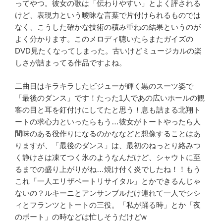
ってやつ。彼女の歌は「伝わりやすい」とよく評される
けど、表現力という曖昧な言葉で片付けられるものでは
なく、こうした確かな技術の積み重ねの結果というのが
よく分かります。このメロディ聴いたらまたガイズの
DVD
見たくなってしまった。古いけどミュージカルの楽
しさが詰まってる作品ですよね。
二曲目はキラキラしたビジューが輝く黒のスーツ姿で
「最後のダンス」です！たった
1
人であの広いホールの観
客の目と耳を釘付けにしてたと思う！息も詰まる北翔ト
ートの求心力といったらもう
…
彼女がトートやったら人
間味のある役作りになるのかななどと想像することはあ
りますが、「最後のダンス」は、最初のねっとり絡みつ
く静けさは凍てつく氷のようなんだけど、シャウトに至
るまでの盛り上がりがね
…
焼け付く炎でしたね！！もう
これ「一人エリザベートリサイタル」とかできるんじゃ
ないの？ルキーニとアンサンブルだけ連れて一人でシシ
ィとフランツとトートの三役。「私が踊る時」とか「夜
のボート」の時などは忙しそうだけど
w