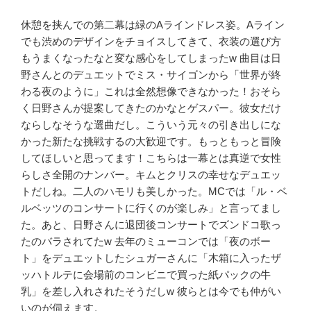
休憩を挟んでの第二幕は緑の
A
ラインドレス姿。
A
ライン
でも渋めのデザインをチョイスしてきて、衣装の選び方
もうまくなったなと変な感心をしてしまった
w
曲目は日
野さんとのデュエットでミス・サイゴンから「世界が終
わる夜のように」これは全然想像できなかった！おそら
く日野さんが提案してきたのかなとゲスパー。彼女だけ
ならしなそうな選曲だし。こういう元々の引き出しにな
かった新たな挑戦するの大歓迎です。もっともっと冒険
してほしいと思ってます！こちらは一幕とは真逆で女性
らしさ全開のナンバー。キムとクリスの幸せなデュエッ
トだしね。二人のハモリも美しかった。
MC
では「ル・ベ
ルベッツのコンサートに行くのが楽しみ」と言ってまし
た。あと、日野さんに退団後コンサートでズンドコ歌っ
たのバラされてた
w
去年のミューコンでは「夜のボー
ト」をデュエットしたシュガーさんに「木箱に入ったザ
ッハトルテに会場前のコンビニで買った紙パックの牛
乳」を差し入れされたそうだし
w
彼らとは今でも仲がい
いのが伺えます。