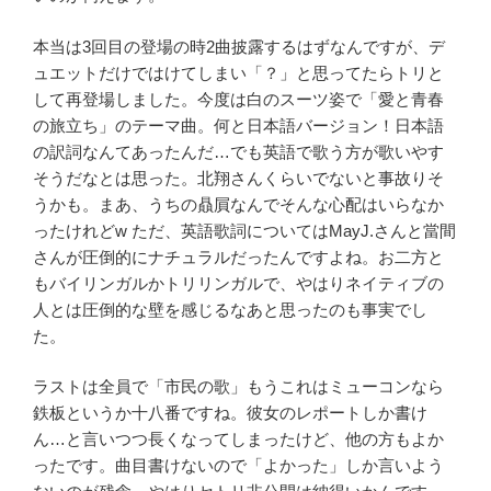
本当は
3
回目の登場の時
2
曲披露するはずなんですが、デ
ュエットだけではけてしまい「？」と思ってたらトリと
して再登場しました。今度は白のスーツ姿で「愛と青春
の旅立ち」のテーマ曲。何と日本語バージョン！日本語
の訳詞なんてあったんだ
…
でも英語で歌う方が歌いやす
そうだなとは思った。北翔さんくらいでないと事故りそ
うかも。まあ、うちの贔屓なんでそんな心配はいらなか
ったけれど
w
ただ、英語歌詞については
MayJ.
さんと當間
さんが圧倒的にナチュラルだったんですよね。お二方と
もバイリンガルかトリリンガルで、やはりネイティブの
人とは圧倒的な壁を感じるなあと思ったのも事実でし
た。
ラストは全員で「市民の歌」もうこれはミューコンなら
鉄板というか十八番ですね。彼女のレポートしか書け
ん
…
と言いつつ長くなってしまったけど、他の方もよか
ったです。曲目書けないので「よかった」しか言いよう