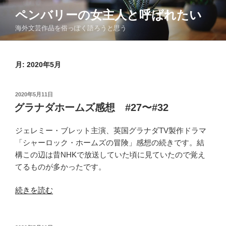
コ
ペンバリーの女主人と呼ばれたい
ン
海外文芸作品を俗っぽく語ろうと思う
テ
ン
ツ
月:
2020年5月
へ
ス
キ
投
2020年5月11日
ッ
稿
グラナダホームズ感想 #27〜#32
日:
プ
ジェレミー・ブレット主演、英国グラナダTV製作ドラマ
「シャーロック・ホームズの冒険」感想の続きです。結
構この辺は昔NHKで放送していた頃に見ていたので覚え
てるものが多かったです。
“グ
続きを読む
ラ
ナ
ダ