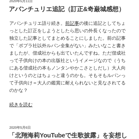
投
2020年5月11日
稿
ホ
アバンチュリエ追記（訂正&奇巌城感想）
日:
ー
ム
アバンチュリエ語り続き。
前記事
の後に追記としてちょ
ズ
っとした訂正をしようとしたら思いの外長くなったので
感
独立した記事としてまとめることにしました。前の記事
想
で「ポプラ社以外ルパン全集がない」みたいなこと書き
#27〜
ましたが、偕成社からも出ていたんですね。ただ偕成社
#32”
って子供向けの本の出版社というイメージなので（うち
の
にある偕成社の本もノンタンやかこさとしだし）大人向
けというのとはちょっと違うのかも。そもそもルパンっ
て子供向け＝大人の鑑賞に耐えられないと見なされてる
のかな？
“ア
続きを読む
バ
ン
チ
投
2020年5月6日
稿
ュ
「北翔海莉YouTubeで生歌披露」を妄想し
日: