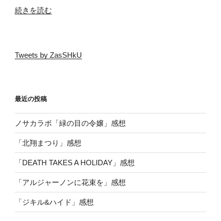
“「北
続きを読む
翔
海
莉
Tweets by ZasSHkU
YouTube
で
生
歌
最近の投稿
披
露」
ノサカラボ「緑の目の令嬢」感想
を
妄
「北翔まつり」感想
想
「DEATH TAKES A HOLIDAY」感想
し
て
「アルジャーノンに花束を」感想
み
た”
「ジキル&ハイド」感想
の