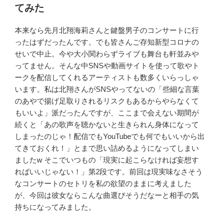
リ
てみた
エ
追
本来なら先月北翔海莉さんと鍵盤男子のコンサートに行
記
ったはずだったんです。でも皆さんご存知新型コロナの
（訂
せいで中止。今や大小関わらずライブも舞台も軒並みや
正
ってません。そんな中
SNS
や動画サイトを使って歌やト
&
ークを配信してくれるアーティストも数多くいらっしゃ
奇
います。私は北翔さんが
SNS
やってないの「些細な言葉
巌
のあやで揚げ足取りされるリスクもあるからやらなくて
城
もいいよ」派だったんですが、ここまで会えない期間が
感
続くと「あの歌声を聴かないと生きられん身体になって
想）”
しまったのじゃ！配信でも
YouTube
でも何でもいいから出
の
てきておくれ！」とまで思い詰めるようになってしまい
ました
w
そこでいつもの「現実に起こらなければ妄想す
ればいいじゃない！」第
2
段です。
前回は現実味なさそう
なコンサートのセトリを私の欲望のままに考えました
が、今回は彼女ならこんな曲選びそうだなーと相手の気
持ちになってみました。