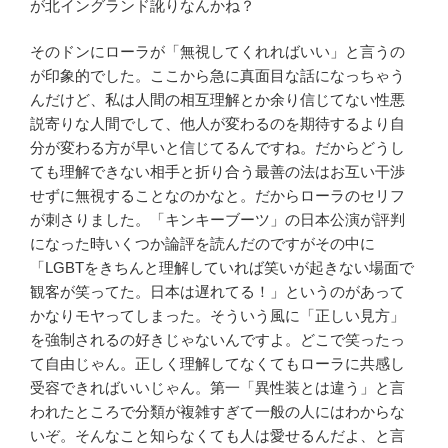
が北イングランド訛りなんかね？
そのドンにローラが「無視してくれればいい」と言うの
が印象的でした。ここから急に真面目な話になっちゃう
んだけど、私は人間の相互理解とか余り信じてない性悪
説寄りな人間でして、他人が変わるのを期待するより自
分が変わる方が早いと信じてるんですね。だからどうし
ても理解できない相手と折り合う最善の法はお互い干渉
せずに無視することなのかなと。だからローラのセリフ
が刺さりました。「キンキーブーツ」の日本公演が評判
になった時いくつか論評を読んだのですがその中に
「
LGBT
をきちんと理解していれば笑いが起きない場面で
観客が笑ってた。日本は遅れてる！」というのがあって
かなりモヤってしまった。そういう風に「正しい見方」
を強制されるの好きじゃないんですよ。どこで笑ったっ
て自由じゃん。正しく理解してなくてもローラに共感し
受容できればいいじゃん。第一「異性装とは違う」と言
われたところで分類が複雑すぎて一般の人にはわからな
いぞ。そんなこと知らなくても人は愛せるんだよ、と言