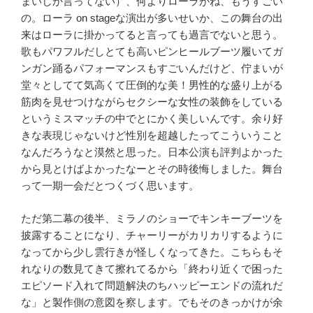
まいしか言ってない）、何よりローラがね、もうすごい
の。ローラ
on stage
な演出が多いせいか、この舞台の出
来はローラに掛かってると言っても過言でないと思う。
歌もパワフルだしとても高いピンヒールブーツ履いてガ
ンガン踊るパフォーマンスもすごいんだけど、佇まいが
堂々としてて気高くて圧倒的な美！男性的な盛り上がる
筋肉を見せつけながらセクシーな女性の装飾をしている
というミスマッチの中でとにかく美しいんです。余り好
きな表現じゃないけど性別を超越したってこういうこと
なんだろうなと漠然と思った。日本公演も評判よかった
から見とけばよかったなーとその時後悔しました。舞台
って一期一会だとつくづく思います。
ただ第二幕の後半、ミラノのショーでキンキーブーツを
披露することになり、チャーリーがカリカリするように
なってから少し雲行きが怪しくなってきた。こちらもそ
れなりの数見てきて擦れてるから「終わり近くで困った
エピソード入れて問題解決のちハッピーエンドの流れだ
な」と製作側の意図を察します。でもそのきっかけが余