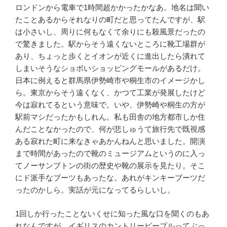
ロンドンから電車で
1
時間超かかったかなあ。地名は聞い
たことあるからそれなりの町だと思ってたんですが、駅
は小さいし、周りに何もなくて余りにも殺風景だったの
で驚きました。駅からそう遠くないところに靴工場群が
あり、ちょっと歩くとイオンが近くに進出したら潰れて
しまいそうなショボいショッピングモールがあるだけ。
日本に例えると群馬県伊勢崎市や桐生市のイメージかし
ら。東京からそう遠くなく、かつて工業が発展したけど
今は寂れてるという意味で。いや、伊勢崎や桐生の方が
駅前マシだったかもしれん。私も田舎の地方都市しか住
んだことなかったので、何が悲しゅうて旅行先で既視感
ある寂れた町に来なきゃあかんねんと思いました。開演
まで時間があったので靴のミュージアムというのに入っ
てノーサンプトンの街の歴史や靴の展示を見たり。そこ
にド派手なブーツもあったな。あれがキンキーブーツだ
ったのかしら。実話が元になってるらしいし。
1
回しか行ったことないくせに知った風な口を聞くのもあ
れなんですが、イギリスのカントリーピープルってぶっ