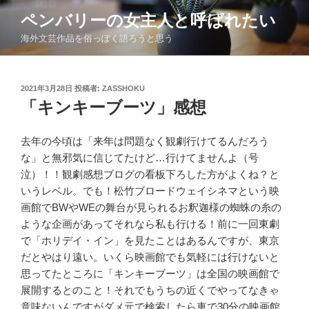
コ
ペンバリーの女主人と呼ばれたい
ン
海外文芸作品を俗っぽく語ろうと思う
テ
ン
ツ
投
2021年3月28日
投稿者:
ZASSHOKU
へ
稿
「キンキーブーツ」感想
ス
日:
キ
ッ
去年の今頃は「来年は問題なく観劇行けてるんだろう
プ
な」と無邪気に信じてたけど
…
行けてませんよ（号
泣）！！観劇感想ブログの看板下ろした方がよくね？と
いうレベル。でも！松竹ブロードウェイシネマという映
画館で
BW
や
WE
の舞台が見られるお釈迦様の蜘蛛の糸の
ような企画があってそれなら私も行ける！前に一回東劇
で「ホリデイ・イン」を見たことはあるんですが、東京
だとやはり遠い。いくら映画館でも気軽には行けないと
思ってたところに「キンキーブーツ」は全国の映画館で
展開するとのこと！それでもうちの近くでやってなきゃ
意味ないんですがダメ元で検索したら車で
30
分の映画館