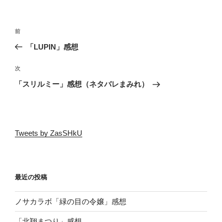
投
前
前
稿
の
「LUPIN」感想
ナ
投
ビ
稿
次
次
ゲ
の
「スリルミー」感想（ネタバレまみれ）
投
ー
稿
シ
ョ
Tweets by ZasSHkU
ン
最近の投稿
ノサカラボ「緑の目の令嬢」感想
「北翔まつり」感想