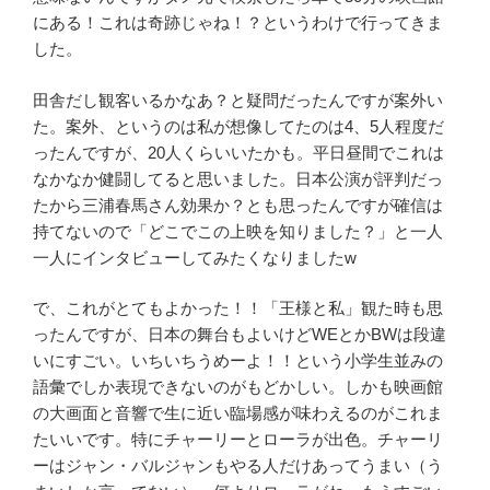
にある！これは奇跡じゃね！？というわけで行ってきま
した。
田舎だし観客いるかなあ？と疑問だったんですが案外い
た。案外、というのは私が想像してたのは
4
、
5
人程度だ
ったんですが、
20
人くらいいたかも。平日昼間でこれは
なかなか健闘してると思いました。日本公演が評判だっ
たから三浦春馬さん効果か？とも思ったんですが確信は
持てないので「どこでこの上映を知りました？」と一人
一人にインタビューしてみたくなりました
w
で、これがとてもよかった！！「王様と私」観た時も思
ったんですが、日本の舞台もよいけど
WE
とか
BW
は段違
いにすごい。いちいちうめーよ！！という小学生並みの
語彙でしか表現できないのがもどかしい。しかも映画館
の大画面と音響で生に近い臨場感が味わえるのがこれま
たいいです。特にチャーリーとローラが出色。チャーリ
ーはジャン・バルジャンもやる人だけあってうまい（う