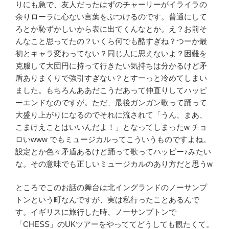
りにも急で、友人だったはずのチャーリーがイライラの
余りローラに心ない言葉をぶつけるのです。普通にして
ろとか恥ずかしいから表に出てくんなとか。え？お前そ
んなこと思ってたの？いくら何でも酷すぎね？つーか最
初とキャラ変わってない？同じ人に思えないよ？困難を
克服して大団円に持って行きたい気持ちは分かるけど矛
盾ありまくりで強引すぎない？とすーっと冷めてしまい
ました。もちろんああだこうだあって仲直りしてハッピ
ーエンドなのですが。ただ、最後ガンガン歌って踊って
大盛り上がりになるのでそれに流されて「うん、まあ、
こまけえことはいいんだよ！」となってしまった
w
チョ
ロい
www
でもミュージカルってこういうものですよね。
設定とか色々矛盾あるけど踊って歌ってハッピー♪みたい
な。その意味でも正しいミュージカルのあり方だと思う
w
ところでこのお話の舞台は北イングランドのノーサンプ
トンという町なんですが、実は私行ったことあるんで
す。イギリスに旅行した時、ノーサンプトンで
「
CHESS
」の
UK
ツアーをやっててどうしても観たくて。