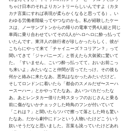
ちゃけ日本のそれよりカントリーらしいんですよ（カタ
カナ言葉にすれば表現が柔らかくなると思ってる）。い
わゆる労働者階級ってやつなのかも。私が経験したケー
スは、ノーサンプトンからの帰りの電車で男
4
人組と同じ
車両に乗り合わせていてその
1
人がヘロヘロに酔っ払って
いたんです。東洋人の旅行者が珍しかったらしく、彼が
こちらにやって来て「チャイニーズ？コリアン？」って
聞いてきて「ジャパニーズ」と答えたら大袈裟に驚いて
た。「すいません、こいつ酔っ払ってて。おいお前こっ
ち来いよ」みたいなこと仲間が言ってたっけ。その後も
何かと絡みに来たなあ。悪気はなかったみたいだけど。
そしてロンドンに着いたら「都会のスメルだぜ〜スーハ
ースーハー」とかやってたなあ。あいつバカだったな
あ。あとレンタカー借りた時スタッフのおじさんと乗る
前に傷がないかチェックした時鳥のフンが付いていて
「これは？」と聞いたらツバで擦って落とした時も驚い
たなあ。だから劇中にドンという人物いたけどこういう
奴いそうだなと思いました。言葉も訛っていたけどあれ