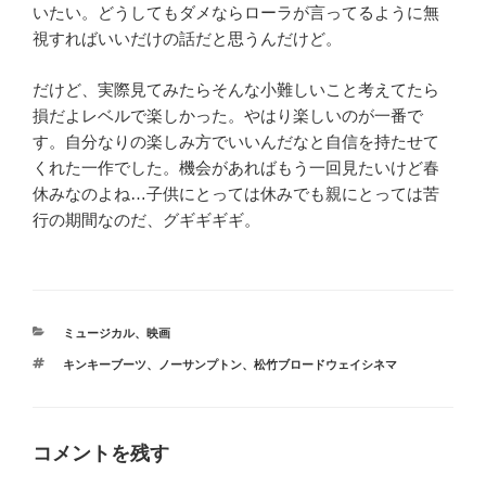
いたい。どうしてもダメならローラが言ってるように無
視すればいいだけの話だと思うんだけど。
だけど、実際見てみたらそんな小難しいこと考えてたら
損だよレベルで楽しかった。やはり楽しいのが一番で
す。自分なりの楽しみ方でいいんだなと自信を持たせて
くれた一作でした。機会があればもう一回見たいけど春
休みなのよね
…
子供にとっては休みでも親にとっては苦
行の期間なのだ、グギギギギ。
カ
ミュージカル
、
映画
テ
タ
キンキーブーツ
、
ノーサンプトン
、
松竹ブロードウェイシネマ
ゴ
グ
リ
ー
コメントを残す