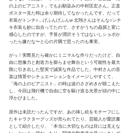
の上のピアニスト」でもお馴染みの中村匡宏さん。正直
ポスター見た時は余り期待してなかったんです。だって
衣装がトンチ
○…
げふんげふん
w
北翔さんはそんな
○
ンチ
キ衣装も妙に似合ってたので、さすがうちの贔屓と変に
感心したのですが、予算が潤沢そうではないしショボか
ったら嫌だな〜と心の片隅で思ったのも事実。
がっ！実際見たら確かにミニマルな作りだったけど、自
由に想像力と創造力を膨らませ舞台という可能性を最大
限に引き出した堅実で誠実な作品でした。中村さんの音
楽は情景やシチュエーションをイメージしやすくて、
「海の上のピアニスト」の時は波のさざめきが聴こえた
し、今回は飛行機で自由に空を駆け巡る光景が頭の中に
浮かびました。
原作は未読だったんですが、あの挿し絵をモチーフにし
たキャラクターグッズが売られてたり、芸能人が愛読書
として紹介したり、「本当に大切なものは目には見えな