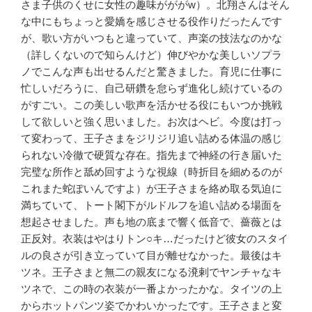
さま子供のくせに女性の趣味ががが
w
）。北翔さんはそん
な中にもちょっと愛嬌を感じさせる役作りだったんです
が、歌い方がいつもと違っていて、声楽の技法なのかな
（詳しくないので知らんけど）伸びやかな美しいソプラ
ノでこんな声も出せるんだと驚きました。育児に仕事に
忙しいだろうに、自己研鑽を怠らず進化し続けているの
がすごい。この美しい歌声を活かせる役にもいつか挑戦
して欲しいと強く思いました。お次はヘビ。今度は打っ
て変わって、王子さまをジリジリ追い詰める体温の感じ
られない冷徹で硬質な存在。指先まで神経の行き届いた
完璧な所作と舐め回すような視線（時折目を細めるのが
これまた蛇ぽいんですよ）が王子さまを絡め取る気迫に
満ちていて、トート閣下がルドルフを追い詰める場面を
想起させました。声も地の底まで響く低音で、薔薇とは
正反対。衣装はやはりトン
○
キ
…
だったけど彼女のスタイ
ルの良さが引き立っていて目が離せなかった。最後はキ
ツネ。王子さまと無二の親友になる溌剌でヤンチャなキ
ツネで、この時の衣装が一番よかったかな。タイツの上
からホットパンツ姿でかわいかったです。王子さまと変