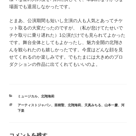
場面でも退屈しなかったです。
とまあ、公演期間も短いし主演の人も人気とあってチケ
ット取るの大変だったのですが、（私が怠けてたせいで
チケ取りに乗り遅れた）
1
公演だけでも見られてよかった
です。舞台全体としてもよかったし、魅力全開の北翔さ
んを観られたのも嬉しかったです。今度はどんな顔を見
せてくれるのか楽しみです。でもたまには大きめのプロ
ダクションの作品に出てくれてもいいのよ。
カ
ミュージカル
、
北翔海莉
テ
タ
アーティストジャパン
、
亜樹聖
、
北翔海莉
、
天真みちる
、
山本一慶
、
河
ゴ
グ
下楽
リ
ー
コメントを残す