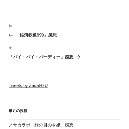
投
前
前
稿
の
「銀河鉄道999」感想
ナ
投
ビ
稿
次
次
ゲ
の
「バイ・バイ・バーディー」感想
投
ー
稿
シ
ョ
Tweets by ZasSHkU
ン
最近の投稿
ノサカラボ「緑の目の令嬢」感想