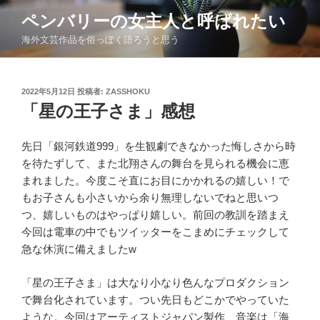
コ
ペンバリーの女主人と呼ばれたい
ン
海外文芸作品を俗っぽく語ろうと思う
テ
ン
ツ
投
2022年5月12日
投稿者:
ZASSHOKU
へ
稿
「星の王子さま」感想
ス
日:
キ
ッ
先日「銀河鉄道
999
」を生観劇できなかった悔しさから時
プ
を待たずして、また北翔さんの舞台を見られる機会に恵
まれました。今度こそ直にお目にかかれるの嬉しい！で
もお子さんも小さいから余り無理しないでねと思いつ
つ、嬉しいものはやっぱり嬉しい。前回の教訓を踏まえ
今回は電車の中でもツイッターをこまめにチェックして
急な休演に備えました
w
「星の王子さま」は大なり小なり色んなプロダクション
で舞台化されています。つい先日もどこかでやっていた
ような。今回はアーティストジャパン製作、音楽は「海