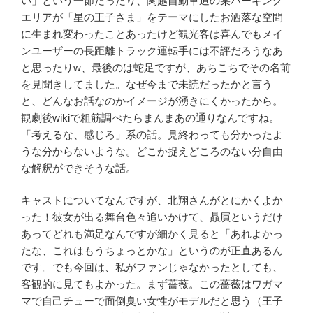
い」という一節だったり、関越自動車道の某パーキング
エリアが「星の王子さま」をテーマにしたお洒落な空間
に生まれ変わったことあったけど観光客は喜んでもメイ
ンユーザーの長距離トラック運転手には不評だろうなあ
と思ったり
w
、最後のは蛇足ですが、あちこちでその名前
を見聞きしてました。なぜ今まで未読だったかと言う
と、どんなお話なのかイメージが湧きにくかったから。
観劇後
wiki
で粗筋調べたらまんまあの通りなんですね。
「考えるな、感じろ」系の話。見終わっても分かったよ
うな分からないような。どこか捉えどころのない分自由
な解釈ができそうな話。
キャストについてなんですが、北翔さんがとにかくよか
った！彼女が出る舞台色々追いかけて、贔屓というだけ
あってどれも満足なんですが細かく見ると「あれよかっ
たな、これはもうちょっとかな」というのが正直あるん
です。でも今回は、私がファンじゃなかったとしても、
客観的に見てもよかった。まず薔薇。この薔薇はワガマ
マで自己チューで面倒臭い女性がモデルだと思う（王子