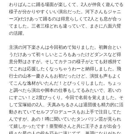
わりばんこに踊る場面が楽しくて、
2
人が仲良く遊んでる
様子が分かりやすくいい演出だった。河下さんもジャニ
ーズ
jr
だけあって踊るのは得意らしくて
2
人とも息が合っ
てました。三者三様どれも違っていて、まさに八面六臂
の活躍。
主演の河下楽さんは今回初めて知りました。初舞台とい
うだけあって初々しいところもあったけどダンスなど得
意分野はさすが。そしてカテコの様子がとても好感持て
てこれは応援したくなっちゃうわーと納得しました。飛
行士の山本一慶さんもお初だったけど、演技も声もよく
てこんな逸材がいたんだ！とびっくりしました。ちょっ
と調べたら演出や脚本の仕事もしてるみたいで、若いの
にすごい！と
2
度びっくり。今回で名前を覚えました。そ
して宝塚組の
2
人、天真みちるさんは退団後も精力的に活
動されていてセルフプロデュースもお上手で注目してた
んですが、あの！噂に聞いていたタンバリン芸が見られ
て嬉しかったです！亜聖樹さんと共に王子さまが出会う
様々な星の人の役を巧みに演じてて、単調になりがちな